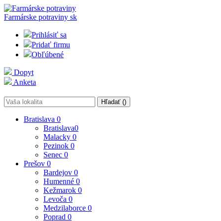
Farmárske potraviny
sk
Prihlásiť sa
Pridať firmu
Obľúbené
Dopyt
Anketa
Hľadať (
)
Bratislava
0
Bratislava
0
Malacky
0
Pezinok
0
Senec
0
Prešov
0
Bardejov
0
Humenné
0
Kežmarok
0
Levoča
0
Medzilaborce
0
Poprad
0