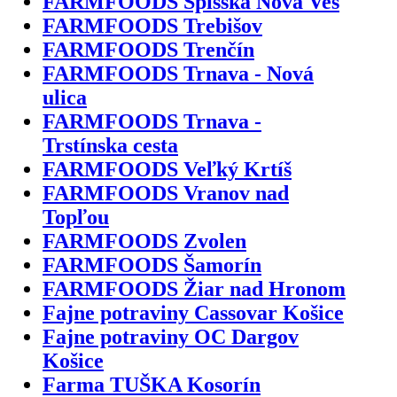
FARMFOODS Spišská Nová Ves
FARMFOODS Trebišov
FARMFOODS Trenčín
FARMFOODS Trnava - Nová
ulica
FARMFOODS Trnava -
Trstínska cesta
FARMFOODS Veľký Krtíš
FARMFOODS Vranov nad
Topľou
FARMFOODS Zvolen
FARMFOODS Šamorín
FARMFOODS Žiar nad Hronom
Fajne potraviny Cassovar Košice
Fajne potraviny OC Dargov
Košice
Farma TUŠKA Kosorín