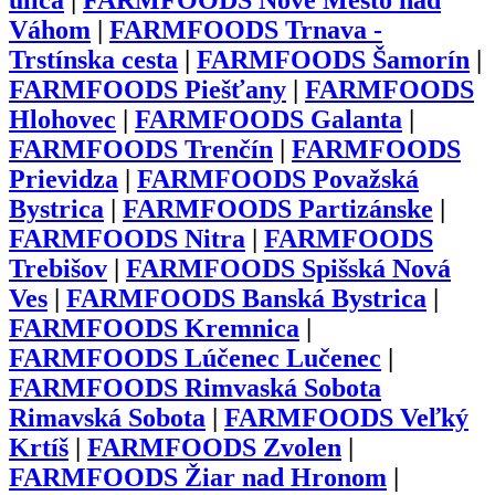
ulica
|
FARMFOODS Nové Mesto nad
Váhom
|
FARMFOODS Trnava -
Trstínska cesta
|
FARMFOODS Šamorín
|
FARMFOODS Piešťany
|
FARMFOODS
Hlohovec
|
FARMFOODS Galanta
|
FARMFOODS Trenčín
|
FARMFOODS
Prievidza
|
FARMFOODS Považská
Bystrica
|
FARMFOODS Partizánske
|
FARMFOODS Nitra
|
FARMFOODS
Trebišov
|
FARMFOODS Spišská Nová
Ves
|
FARMFOODS Banská Bystrica
|
FARMFOODS Kremnica
|
FARMFOODS Lúčenec Lučenec
|
FARMFOODS Rimvaská Sobota
Rimavská Sobota
|
FARMFOODS Veľký
Krtíš
|
FARMFOODS Zvolen
|
FARMFOODS Žiar nad Hronom
|