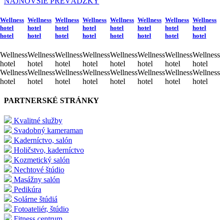
NAJNOVŠIE PREVÁDZKY
Wellness
Wellness
Wellness
Wellness
Wellness
Wellness
Wellness
Wellness
hotel
hotel
hotel
hotel
hotel
hotel
hotel
hotel
hotel
hotel
hotel
hotel
hotel
hotel
hotel
hotel
Wellness
Wellness
Wellness
Wellness
Wellness
Wellness
Wellness
Wellness
hotel
hotel
hotel
hotel
hotel
hotel
hotel
hotel
Wellness
Wellness
Wellness
Wellness
Wellness
Wellness
Wellness
Wellness
hotel
hotel
hotel
hotel
hotel
hotel
hotel
hotel
PARTNERSKÉ STRÁNKY
Kvalitné služby
Svadobný kameraman
Kaderníctvo, salón
Holičstvo, kaderníctvo
Kozmetický salón
Nechtové štúdio
Masážny salón
Pedikúra
Solárne štúdiá
Fotoateliér, štúdio
Fitness centrum