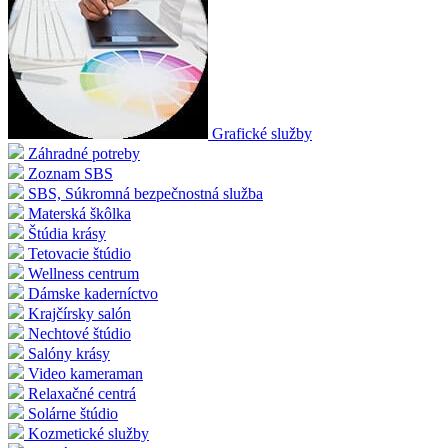
Grafické služby
Záhradné potreby
Zoznam SBS
SBS, Súkromná bezpečnostná služba
Materská škôlka
Štúdia krásy
Tetovacie štúdio
Wellness centrum
Dámske kaderníctvo
Krajčírsky salón
Nechtové štúdio
Salóny krásy
Video kameraman
Relaxačné centrá
Solárne štúdio
Kozmetické služby