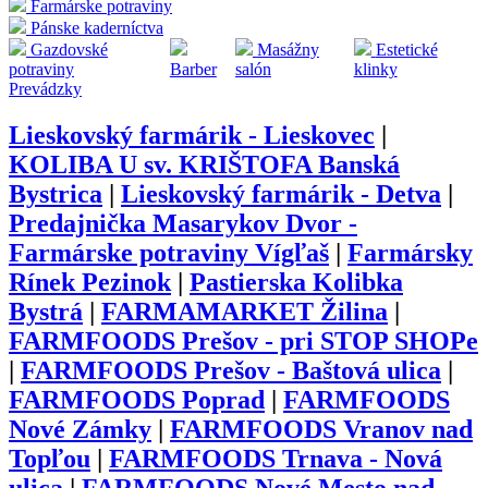
Farmárske potraviny
Pánske kaderníctva
Gazdovské
Masážny
Estetické
potraviny
Barber
salón
klinky
Prevádzky
Lieskovský farmárik - Lieskovec
|
KOLIBA U sv. KRIŠTOFA Banská
Bystrica
|
Lieskovský farmárik - Detva
|
Predajnička Masarykov Dvor -
Farmárske potraviny Vígľaš
|
Farmársky
Rínek Pezinok
|
Pastierska Kolibka
Bystrá
|
FARMAMARKET Žilina
|
FARMFOODS Prešov - pri STOP SHOPe
|
FARMFOODS Prešov - Baštová ulica
|
FARMFOODS Poprad
|
FARMFOODS
Nové Zámky
|
FARMFOODS Vranov nad
Topľou
|
FARMFOODS Trnava - Nová