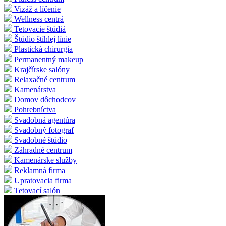
Vizáž a líčenie
Wellness centrá
Tetovacie štúdiá
Štúdio štíhlej línie
Plastická chirurgia
Permanentný makeup
Krajčírske salóny
Relaxačné centrum
Kamenárstva
Domov dôchodcov
Pohrebníctva
Svadobná agentúra
Svadobný fotograf
Svadobné štúdio
Záhradné centrum
Kamenárske služby
Reklamná firma
Upratovacia firma
Tetovací salón