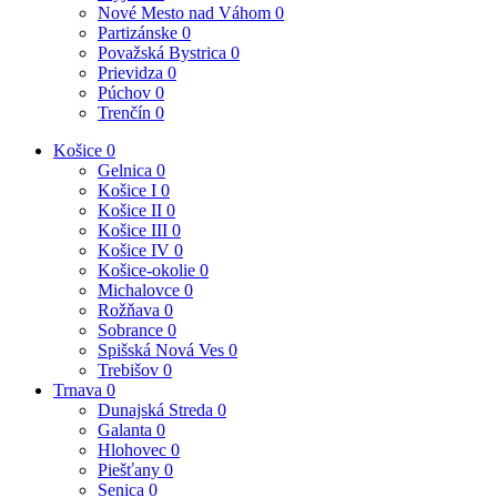
Nové Mesto nad Váhom
0
Partizánske
0
Považská Bystrica
0
Prievidza
0
Púchov
0
Trenčín
0
Košice
0
Gelnica
0
Košice I
0
Košice II
0
Košice III
0
Košice IV
0
Košice-okolie
0
Michalovce
0
Rožňava
0
Sobrance
0
Spišská Nová Ves
0
Trebišov
0
Trnava
0
Dunajská Streda
0
Galanta
0
Hlohovec
0
Piešťany
0
Senica
0