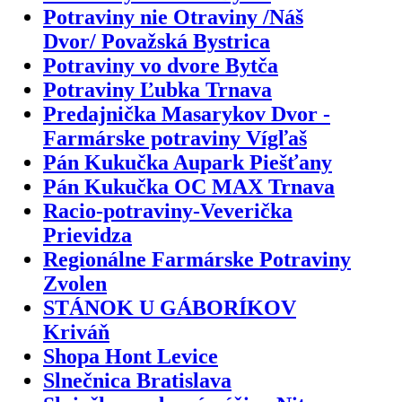
Potraviny nie Otraviny /Náš
Dvor/ Považská Bystrica
Potraviny vo dvore Bytča
Potraviny Ľubka Trnava
Predajnička Masarykov Dvor -
Farmárske potraviny Vígľaš
Pán Kukučka Aupark Piešťany
Pán Kukučka OC MAX Trnava
Racio-potraviny-Veverička
Prievidza
Regionálne Farmárske Potraviny
Zvolen
STÁNOK U GÁBORÍKOV
Kriváň
Shopa Hont Levice
Slnečnica Bratislava