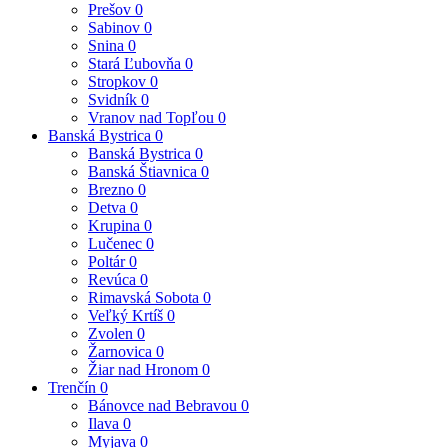
Prešov
0
Sabinov
0
Snina
0
Stará Ľubovňa
0
Stropkov
0
Svidník
0
Vranov nad Topľou
0
Banská Bystrica
0
Banská Bystrica
0
Banská Štiavnica
0
Brezno
0
Detva
0
Krupina
0
Lučenec
0
Poltár
0
Revúca
0
Rimavská Sobota
0
Veľký Krtíš
0
Zvolen
0
Žarnovica
0
Žiar nad Hronom
0
Trenčín
0
Bánovce nad Bebravou
0
Ilava
0
Myjava
0