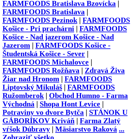
FARMFOODS Bratislava Bzovícka
|
FARMFOODS Bratislava
|
FARMFOODS Pezinok
|
FARMFOODS
Košice - Pri prachárni
|
FARMFOODS
Košice - Nad jazerom Košice - Nad
Jazerom
|
FARMFOODS Košice -
Študentská Košice - Sever
|
FARMFOODS Michalovce
|
FARMFOODS Rožňava
|
Zdravá Živa
Žiar nad Hronom
|
FARMFOODS
Liptovský Mikuláš
|
FARMFOODS
Ružomberok
|
Obchod Humno - Farma
Východná
|
Shopa Hont Levice
|
Potraviny vo dvore Bytča
|
STÁNOK U
GÁBORÍKOV Kriváň
|
Farma Zlatý
vŕšok Dúbravy
|
Mäsiarstvo Raková
...
Zobraziť všetko