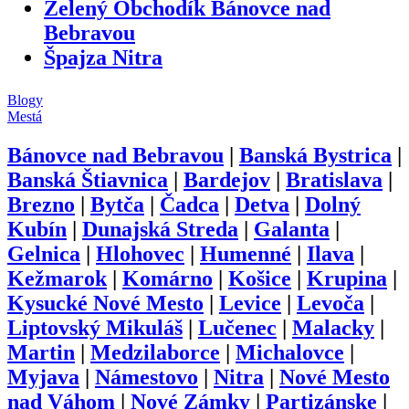
Zelený Obchodík Bánovce nad
Bebravou
Špajza Nitra
Blogy
Mestá
Bánovce nad Bebravou
|
Banská Bystrica
|
Banská Štiavnica
|
Bardejov
|
Bratislava
|
Brezno
|
Bytča
|
Čadca
|
Detva
|
Dolný
Kubín
|
Dunajská Streda
|
Galanta
|
Gelnica
|
Hlohovec
|
Humenné
|
Ilava
|
Kežmarok
|
Komárno
|
Košice
|
Krupina
|
Kysucké Nové Mesto
|
Levice
|
Levoča
|
Liptovský Mikuláš
|
Lučenec
|
Malacky
|
Martin
|
Medzilaborce
|
Michalovce
|
Myjava
|
Námestovo
|
Nitra
|
Nové Mesto
nad Váhom
|
Nové Zámky
|
Partizánske
|