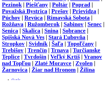
Pezinok
|
Piešťany
|
Poltár
|
Poprad
|
Považská Bystrica
|
Prešov
|
Prievidza
|
Púchov
|
Revúca
|
Rimavská Sobota
|
Rožňava
|
Ružomberok
|
Sabinov
|
Senec
|
Senica
|
Skalica
|
Snina
|
Sobrance
|
Spišská Nová Ves
|
Stará Ľubovňa
|
Stropkov
|
Svidník
|
Šaľa
|
Topoľčany
|
Trebišov
|
Trenčín
|
Trnava
|
Turčianske
Teplice
|
Tvrdošín
|
Veľký Krtíš
|
Vranov
nad Topľou
|
Zlaté Moravce
|
Zvolen
|
Žarnovica
|
Žiar nad Hronom
|
Žilina
O nás
Kariéra
Prihlásenie
Pridať firmu
Obchodné podmienky
Služby