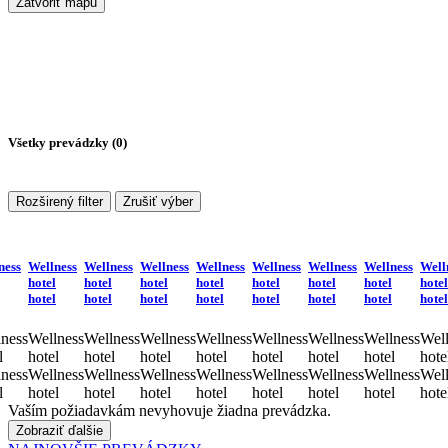
Zatvoriť mapu
Všetky prevádzky (
0
)
Rozširený filter
Zrušiť výber
ness
Wellness
Wellness
Wellness
Wellness
Wellness
Wellness
Wellness
Well
hotel
hotel
hotel
hotel
hotel
hotel
hotel
hotel
hotel
hotel
hotel
hotel
hotel
hotel
hotel
hotel
ness
Wellness
Wellness
Wellness
Wellness
Wellness
Wellness
Wellness
Well
l
hotel
hotel
hotel
hotel
hotel
hotel
hotel
hote
ness
Wellness
Wellness
Wellness
Wellness
Wellness
Wellness
Wellness
Well
l
hotel
hotel
hotel
hotel
hotel
hotel
hotel
hote
Vaším požiadavkám nevyhovuje žiadna prevádzka.
Zobraziť ďalšie