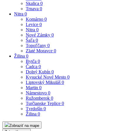
Skalica
0
Trnava
0
Nitra
0
Komárno
0
Levice
0
Nitra
0
Nové Zámky
0
Šaľa
0
Topoľčany
0
Zlaté Moravce
0
Žilina
0
Bytča
0
Čadca
0
Dolný Kubín
0
Kysucké Nové Mesto
0
Liptovský Mikuláš
0
Martin
0
Námestovo
0
Ružomberok
0
Turčianske Teplice
0
Tvrdošín
0
Žilina
0
Zobraziť na mape