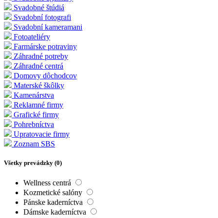
Svadobné štúdiá
Svadobní fotografi
Svadobní kameramani
Fotoateliéry
Farmárske potraviny
Záhradné potreby
Záhradné centrá
Domovy dôchodcov
Materské škôlky
Kamenárstva
Reklamné firmy
Grafické firmy
Pohrebníctva
Upratovacie firmy
Zoznam SBS
Všetky prevádzky (
0
)
Wellness centrá
Kozmetické salóny
Pánske kaderníctva
Dámske kaderníctva