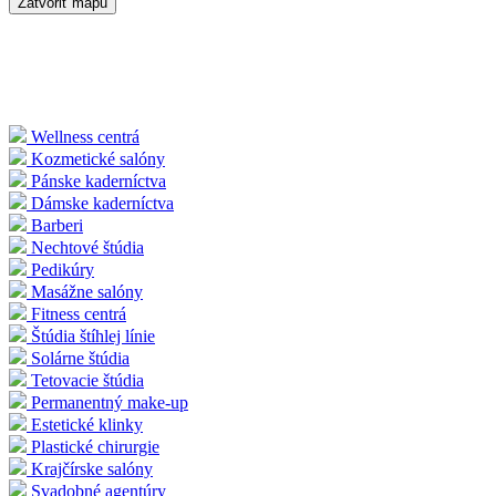
Zatvoriť mapu
Wellness centrá
Kozmetické salóny
Pánske kaderníctva
Dámske kaderníctva
Barberi
Nechtové štúdia
Pedikúry
Masážne salóny
Fitness centrá
Štúdia štíhlej línie
Solárne štúdia
Tetovacie štúdia
Permanentný make-up
Estetické klinky
Plastické chirurgie
Krajčírske salóny
Svadobné agentúry