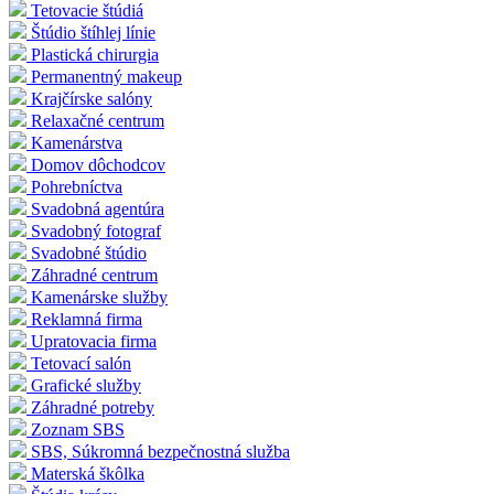
Tetovacie štúdiá
Štúdio štíhlej línie
Plastická chirurgia
Permanentný makeup
Krajčírske salóny
Relaxačné centrum
Kamenárstva
Domov dôchodcov
Pohrebníctva
Svadobná agentúra
Svadobný fotograf
Svadobné štúdio
Záhradné centrum
Kamenárske služby
Reklamná firma
Upratovacia firma
Tetovací salón
Grafické služby
Záhradné potreby
Zoznam SBS
SBS, Súkromná bezpečnostná služba
Materská škôlka