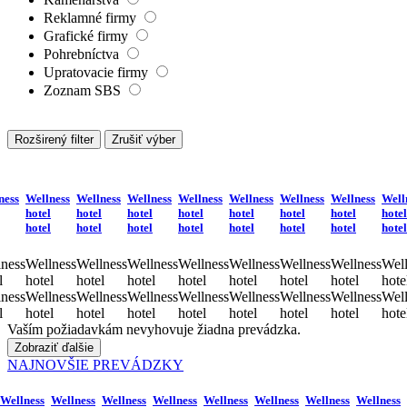
Reklamné firmy
Grafické firmy
Pohrebníctva
Upratovacie firmy
Zoznam SBS
Rozširený filter
Zrušiť výber
ness
Wellness
Wellness
Wellness
Wellness
Wellness
Wellness
Wellness
Well
hotel
hotel
hotel
hotel
hotel
hotel
hotel
hotel
hotel
hotel
hotel
hotel
hotel
hotel
hotel
hotel
ness
Wellness
Wellness
Wellness
Wellness
Wellness
Wellness
Wellness
Well
l
hotel
hotel
hotel
hotel
hotel
hotel
hotel
hote
ness
Wellness
Wellness
Wellness
Wellness
Wellness
Wellness
Wellness
Well
l
hotel
hotel
hotel
hotel
hotel
hotel
hotel
hote
Vaším požiadavkám nevyhovuje žiadna prevádzka.
Zobraziť ďalšie
NAJNOVŠIE PREVÁDZKY
Wellness
Wellness
Wellness
Wellness
Wellness
Wellness
Wellness
Wellness