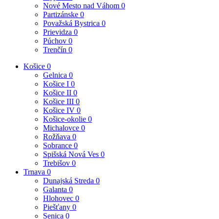
Nové Mesto nad Váhom
0
Partizánske
0
Považská Bystrica
0
Prievidza
0
Púchov
0
Trenčín
0
Košice
0
Gelnica
0
Košice I
0
Košice II
0
Košice III
0
Košice IV
0
Košice-okolie
0
Michalovce
0
Rožňava
0
Sobrance
0
Spišská Nová Ves
0
Trebišov
0
Trnava
0
Dunajská Streda
0
Galanta
0
Hlohovec
0
Piešťany
0
Senica
0