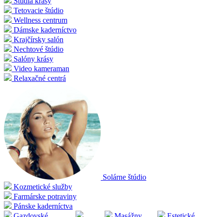
Štúdia krásy
Tetovacie štúdio
Wellness centrum
Dámske kaderníctvo
Krajčírsky salón
Nechtové štúdio
Salóny krásy
Video kameraman
Relaxačné centrá
Solárne štúdio
Kozmetické služby
Farmárske potraviny
Pánske kaderníctva
Gazdovské
Masážny
Estetické