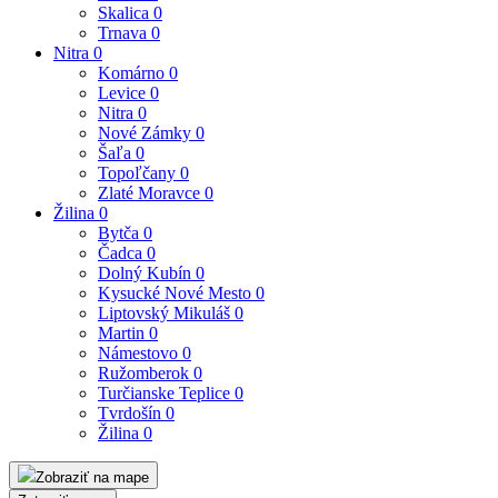
Skalica
0
Trnava
0
Nitra
0
Komárno
0
Levice
0
Nitra
0
Nové Zámky
0
Šaľa
0
Topoľčany
0
Zlaté Moravce
0
Žilina
0
Bytča
0
Čadca
0
Dolný Kubín
0
Kysucké Nové Mesto
0
Liptovský Mikuláš
0
Martin
0
Námestovo
0
Ružomberok
0
Turčianske Teplice
0
Tvrdošín
0
Žilina
0
Zobraziť na mape