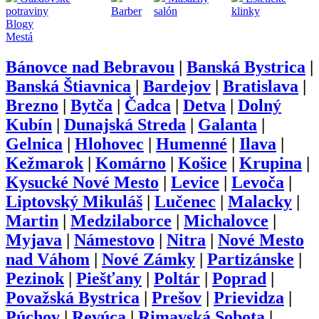
potraviny
Barber
salón
klinky
Blogy
Mestá
Bánovce nad Bebravou
|
Banská Bystrica
|
Banská Štiavnica
|
Bardejov
|
Bratislava
|
Brezno
|
Bytča
|
Čadca
|
Detva
|
Dolný
Kubín
|
Dunajská Streda
|
Galanta
|
Gelnica
|
Hlohovec
|
Humenné
|
Ilava
|
Kežmarok
|
Komárno
|
Košice
|
Krupina
|
Kysucké Nové Mesto
|
Levice
|
Levoča
|
Liptovský Mikuláš
|
Lučenec
|
Malacky
|
Martin
|
Medzilaborce
|
Michalovce
|
Myjava
|
Námestovo
|
Nitra
|
Nové Mesto
nad Váhom
|
Nové Zámky
|
Partizánske
|
Pezinok
|
Piešťany
|
Poltár
|
Poprad
|
Považská Bystrica
|
Prešov
|
Prievidza
|
Púchov
|
Revúca
|
Rimavská Sobota
|