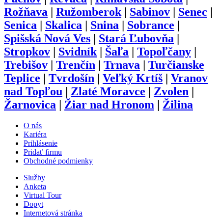
Rožňava
|
Ružomberok
|
Sabinov
|
Senec
|
Senica
|
Skalica
|
Snina
|
Sobrance
|
Spišská Nová Ves
|
Stará Ľubovňa
|
Stropkov
|
Svidník
|
Šaľa
|
Topoľčany
|
Trebišov
|
Trenčín
|
Trnava
|
Turčianske
Teplice
|
Tvrdošín
|
Veľký Krtíš
|
Vranov
nad Topľou
|
Zlaté Moravce
|
Zvolen
|
Žarnovica
|
Žiar nad Hronom
|
Žilina
O nás
Kariéra
Prihlásenie
Pridať firmu
Obchodné podmienky
Služby
Anketa
Virtual Tour
Dopyt
Internetová stránka