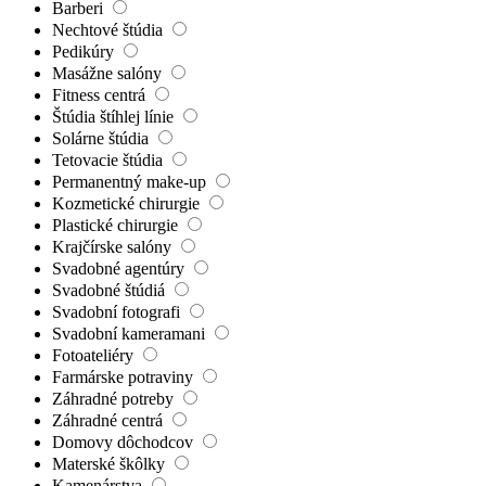
Barberi
Nechtové štúdia
Pedikúry
Masážne salóny
Fitness centrá
Štúdia štíhlej línie
Solárne štúdia
Tetovacie štúdia
Permanentný make-up
Kozmetické chirurgie
Plastické chirurgie
Krajčírske salóny
Svadobné agentúry
Svadobné štúdiá
Svadobní fotografi
Svadobní kameramani
Fotoateliéry
Farmárske potraviny
Záhradné potreby
Záhradné centrá
Domovy dôchodcov
Materské škôlky
Kamenárstva