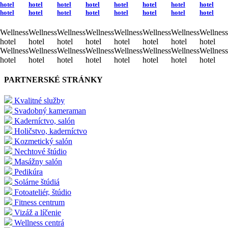
hotel
hotel
hotel
hotel
hotel
hotel
hotel
hotel
hotel
hotel
hotel
hotel
hotel
hotel
hotel
hotel
Wellness
Wellness
Wellness
Wellness
Wellness
Wellness
Wellness
Wellness
hotel
hotel
hotel
hotel
hotel
hotel
hotel
hotel
Wellness
Wellness
Wellness
Wellness
Wellness
Wellness
Wellness
Wellness
hotel
hotel
hotel
hotel
hotel
hotel
hotel
hotel
PARTNERSKÉ STRÁNKY
Kvalitné služby
Svadobný kameraman
Kaderníctvo, salón
Holičstvo, kaderníctvo
Kozmetický salón
Nechtové štúdio
Masážny salón
Pedikúra
Solárne štúdiá
Fotoateliér, štúdio
Fitness centrum
Vizáž a líčenie
Wellness centrá