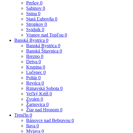
Prešov
0
Sabinov
0
Snina
0
Stará Ľubovňa
0
Stropkov
0
Svidník
0
Vranov nad Topľou
0
Banská Bystrica
0
Banská Bystrica
0
Banská Štiavnica
0
Brezno
0
Detva
0
Krupina
0
Lučenec
0
Poltár
0
Revúca
0
Rimavská Sobota
0
Veľký Krtíš
0
Zvolen
0
Žarnovica
0
Žiar nad Hronom
0
Trenčín
0
Bánovce nad Bebravou
0
Ilava
0
Myjava
0