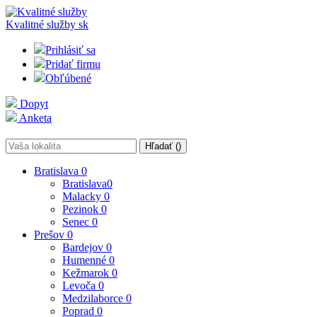
Kvalitné služby
sk
Prihlásiť sa
Pridať firmu
Obľúbené
Dopyt
Anketa
Hľadať (
)
Bratislava
0
Bratislava
0
Malacky
0
Pezinok
0
Senec
0
Prešov
0
Bardejov
0
Humenné
0
Kežmarok
0
Levoča
0
Medzilaborce
0
Poprad
0