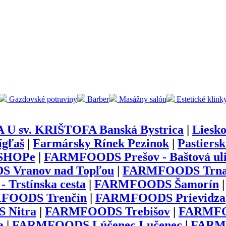
Gazdovské potraviny
Barber
Masážny salón
Estetické klink
U sv. KRIŠTOFA Banská Bystrica
|
Liesko
ígľaš
|
Farmársky Rínek Pezinok
|
Pastiers
 SHOPe
|
FARMFOODS Prešov - Baštová ul
Vranov nad Topľou
|
FARMFOODS Trnava
Trstínska cesta
|
FARMFOODS Šamorín
FOODS Trenčín
|
FARMFOODS Prievidza
 Nitra
|
FARMFOODS Trebišov
|
FARMFOO
a
|
FARMFOODS Lúčenec Lučenec
|
FARMF