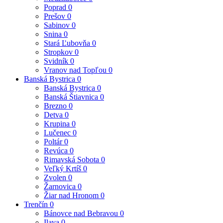
Poprad
0
Prešov
0
Sabinov
0
Snina
0
Stará Ľubovňa
0
Stropkov
0
Svidník
0
Vranov nad Topľou
0
Banská Bystrica
0
Banská Bystrica
0
Banská Štiavnica
0
Brezno
0
Detva
0
Krupina
0
Lučenec
0
Poltár
0
Revúca
0
Rimavská Sobota
0
Veľký Krtíš
0
Zvolen
0
Žarnovica
0
Žiar nad Hronom
0
Trenčín
0
Bánovce nad Bebravou
0
Ilava
0