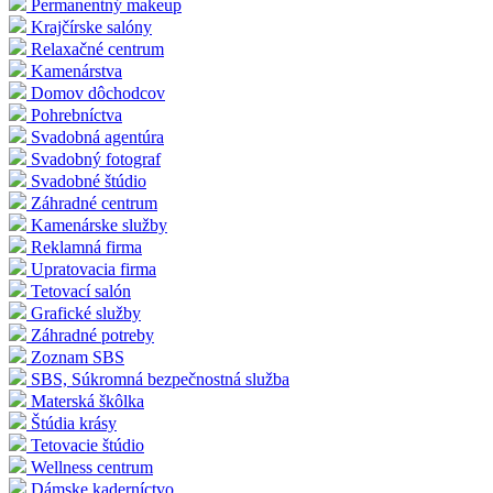
Permanentný makeup
Krajčírske salóny
Relaxačné centrum
Kamenárstva
Domov dôchodcov
Pohrebníctva
Svadobná agentúra
Svadobný fotograf
Svadobné štúdio
Záhradné centrum
Kamenárske služby
Reklamná firma
Upratovacia firma
Tetovací salón
Grafické služby
Záhradné potreby
Zoznam SBS
SBS, Súkromná bezpečnostná služba
Materská škôlka
Štúdia krásy
Tetovacie štúdio
Wellness centrum
Dámske kaderníctvo