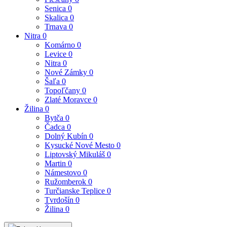
Senica
0
Skalica
0
Trnava
0
Nitra
0
Komárno
0
Levice
0
Nitra
0
Nové Zámky
0
Šaľa
0
Topoľčany
0
Zlaté Moravce
0
Žilina
0
Bytča
0
Čadca
0
Dolný Kubín
0
Kysucké Nové Mesto
0
Liptovský Mikuláš
0
Martin
0
Námestovo
0
Ružomberok
0
Turčianske Teplice
0
Tvrdošín
0
Žilina
0