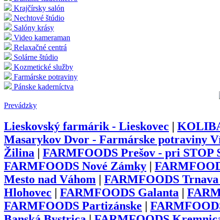
Krajčírsky salón
Nechtové štúdio
Salóny krásy
Video kameraman
Relaxačné centrá
Solárne štúdio
Kozmetické služby
Farmárske potraviny
Pánske kaderníctva
Prevádzky
Lieskovský farmárik - Lieskovec
|
KOLIBA 
Masarykov Dvor - Farmárske potraviny V
Žilina
|
FARMFOODS Prešov - pri STOP
FARMFOODS Nové Zámky
|
FARMFOODS 
Mesto nad Váhom
|
FARMFOODS Trnava - 
Hlohovec
|
FARMFOODS Galanta
|
FARM
FARMFOODS Partizánske
|
FARMFOODS
Banská Bystrica
|
FARMFOODS Kremnic