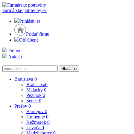
Farmárske potraviny
sk
Prihlásiť sa
Pridať firmu
Obľúbené
Dopyt
Anketa
Hľadať (
)
Bratislava
0
Bratislava
0
Malacky
0
Pezinok
0
Senec
0
Prešov
0
Bardejov
0
Humenné
0
Kežmarok
0
Levoča
0
Medzilaborce
0