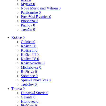
Myjava
0
Nové Mesto nad Váhom
0
Partizánske
0
Považská Bystrica
0
Prievidza
0
Púchov
0
Trenčín
0
Košice
0
Gelnica
0
Košice I
0
Košice II
0
Košice III
0
Košice IV
0
Košice-okolie
0
Michalovce
0
Rožňava
0
Sobrance
0
Spišská Nová Ves
0
Trebišov
0
Trnava
0
Dunajská Streda
0
Galanta
0
Hlohovec
0
Piešťany
0