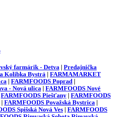
y
vský farmárik - Detva
|
Predajnička
ka Kolibka Bystrá
|
FARMAMARKET
ica
|
FARMFOODS Poprad
|
 - Nová ulica
|
FARMFOODS Nové
|
FARMFOODS Piešťany
|
FARMFOODS
|
FARMFOODS Považská Bystrica
|
DS Spišská Nová Ves
|
FARMFOODS
OODS Rimvaská Sobota Rimavská