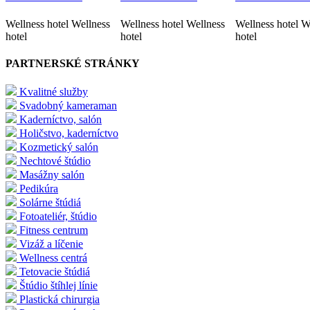
Wellness hotel Wellness
Wellness hotel Wellness
Wellness hotel W
hotel
hotel
hotel
PARTNERSKÉ STRÁNKY
Kvalitné služby
Svadobný kameraman
Kaderníctvo, salón
Holičstvo, kaderníctvo
Kozmetický salón
Nechtové štúdio
Masážny salón
Pedikúra
Solárne štúdiá
Fotoateliér, štúdio
Fitness centrum
Vizáž a líčenie
Wellness centrá
Tetovacie štúdiá
Štúdio štíhlej línie
Plastická chirurgia