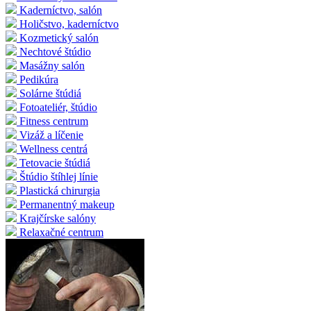
Kaderníctvo, salón
Holičstvo, kaderníctvo
Kozmetický salón
Nechtové štúdio
Masážny salón
Pedikúra
Solárne štúdiá
Fotoateliér, štúdio
Fitness centrum
Vizáž a líčenie
Wellness centrá
Tetovacie štúdiá
Štúdio štíhlej línie
Plastická chirurgia
Permanentný makeup
Krajčírske salóny
Relaxačné centrum