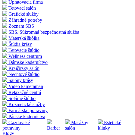
Upratovacia firma
Tetovací salón
Grafické služby
Záhradné potreby
Zoznam SBS
SBS, Súkromná bezpečnostná služba
Materská škôlka
Štúdia krásy
Tetovacie štúdio
Wellness centrum
Dámske kaderníctvo
Krajčírsky salón
Nechtové štúdio
Salóny krásy
Video kameraman
Relaxačné centrá
Solárne štúdio
Kozmetické služby
Farmárske potraviny
Pánske kaderníctva
Gazdovské
Masážny
Estetické
potraviny
Barber
salón
klinky
Blogy