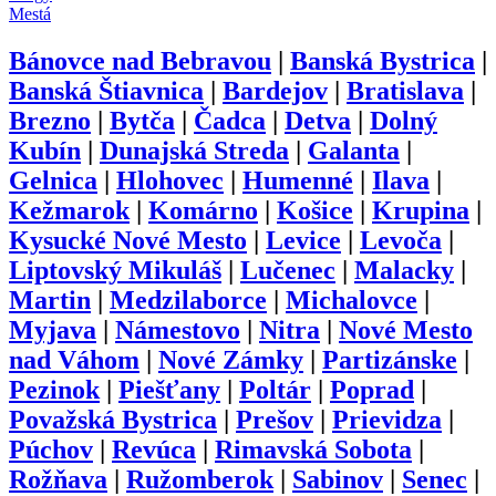
Mestá
Bánovce nad Bebravou
|
Banská Bystrica
|
Banská Štiavnica
|
Bardejov
|
Bratislava
|
Brezno
|
Bytča
|
Čadca
|
Detva
|
Dolný
Kubín
|
Dunajská Streda
|
Galanta
|
Gelnica
|
Hlohovec
|
Humenné
|
Ilava
|
Kežmarok
|
Komárno
|
Košice
|
Krupina
|
Kysucké Nové Mesto
|
Levice
|
Levoča
|
Liptovský Mikuláš
|
Lučenec
|
Malacky
|
Martin
|
Medzilaborce
|
Michalovce
|
Myjava
|
Námestovo
|
Nitra
|
Nové Mesto
nad Váhom
|
Nové Zámky
|
Partizánske
|
Pezinok
|
Piešťany
|
Poltár
|
Poprad
|
Považská Bystrica
|
Prešov
|
Prievidza
|
Púchov
|
Revúca
|
Rimavská Sobota
|
Rožňava
|
Ružomberok
|
Sabinov
|
Senec
|