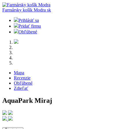
Farmársky košík Modra
sk
Prihlásiť sa
Pridať firmu
Obľúbené
Mapa
Recenzie
Obľúbené
Zdieľať
AquaPark Miraj