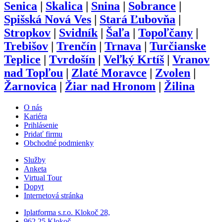
Senica
|
Skalica
|
Snina
|
Sobrance
|
Spišská Nová Ves
|
Stará Ľubovňa
|
Stropkov
|
Svidník
|
Šaľa
|
Topoľčany
|
Trebišov
|
Trenčín
|
Trnava
|
Turčianske
Teplice
|
Tvrdošín
|
Veľký Krtíš
|
Vranov
nad Topľou
|
Zlaté Moravce
|
Zvolen
|
Žarnovica
|
Žiar nad Hronom
|
Žilina
O nás
Kariéra
Prihlásenie
Pridať firmu
Obchodné podmienky
Služby
Anketa
Virtual Tour
Dopyt
Internetová stránka
Iplatforma s.r.o. Klokoč 28,
962 25 Klokoč