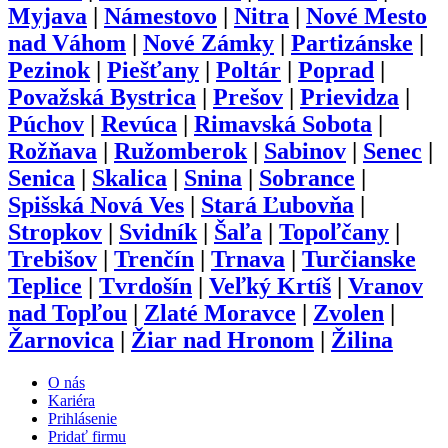
Myjava
|
Námestovo
|
Nitra
|
Nové Mesto
nad Váhom
|
Nové Zámky
|
Partizánske
|
Pezinok
|
Piešťany
|
Poltár
|
Poprad
|
Považská Bystrica
|
Prešov
|
Prievidza
|
Púchov
|
Revúca
|
Rimavská Sobota
|
Rožňava
|
Ružomberok
|
Sabinov
|
Senec
|
Senica
|
Skalica
|
Snina
|
Sobrance
|
Spišská Nová Ves
|
Stará Ľubovňa
|
Stropkov
|
Svidník
|
Šaľa
|
Topoľčany
|
Trebišov
|
Trenčín
|
Trnava
|
Turčianske
Teplice
|
Tvrdošín
|
Veľký Krtíš
|
Vranov
nad Topľou
|
Zlaté Moravce
|
Zvolen
|
Žarnovica
|
Žiar nad Hronom
|
Žilina
O nás
Kariéra
Prihlásenie
Pridať firmu