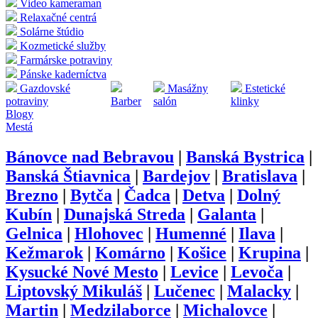
Video kameraman
Relaxačné centrá
Solárne štúdio
Kozmetické služby
Farmárske potraviny
Pánske kaderníctva
Gazdovské
Masážny
Estetické
potraviny
Barber
salón
klinky
Blogy
Mestá
Bánovce nad Bebravou
|
Banská Bystrica
|
Banská Štiavnica
|
Bardejov
|
Bratislava
|
Brezno
|
Bytča
|
Čadca
|
Detva
|
Dolný
Kubín
|
Dunajská Streda
|
Galanta
|
Gelnica
|
Hlohovec
|
Humenné
|
Ilava
|
Kežmarok
|
Komárno
|
Košice
|
Krupina
|
Kysucké Nové Mesto
|
Levice
|
Levoča
|
Liptovský Mikuláš
|
Lučenec
|
Malacky
|
Martin
|
Medzilaborce
|
Michalovce
|