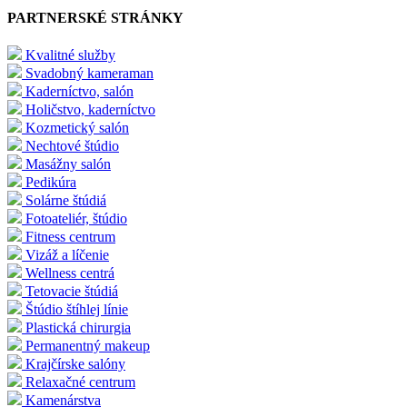
PARTNERSKÉ STRÁNKY
Kvalitné služby
Svadobný kameraman
Kaderníctvo, salón
Holičstvo, kaderníctvo
Kozmetický salón
Nechtové štúdio
Masážny salón
Pedikúra
Solárne štúdiá
Fotoateliér, štúdio
Fitness centrum
Vizáž a líčenie
Wellness centrá
Tetovacie štúdiá
Štúdio štíhlej línie
Plastická chirurgia
Permanentný makeup
Krajčírske salóny
Relaxačné centrum
Kamenárstva