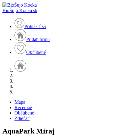
BioŠujo Kocka
sk
Prihlásiť sa
Pridať firmu
Obľúbené
Mapa
Recenzie
Obľúbené
Zdieľať
AquaPark Miraj