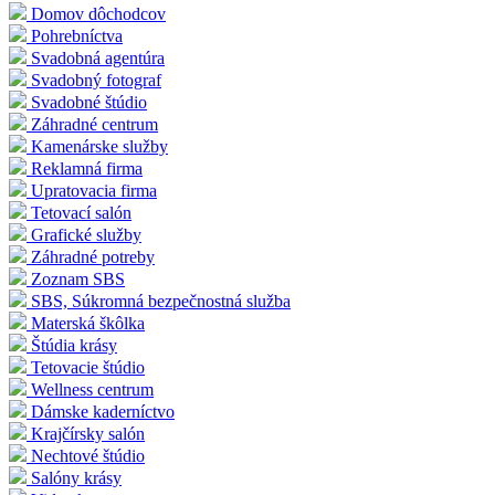
Domov dôchodcov
Pohrebníctva
Svadobná agentúra
Svadobný fotograf
Svadobné štúdio
Záhradné centrum
Kamenárske služby
Reklamná firma
Upratovacia firma
Tetovací salón
Grafické služby
Záhradné potreby
Zoznam SBS
SBS, Súkromná bezpečnostná služba
Materská škôlka
Štúdia krásy
Tetovacie štúdio
Wellness centrum
Dámske kaderníctvo
Krajčírsky salón
Nechtové štúdio
Salóny krásy