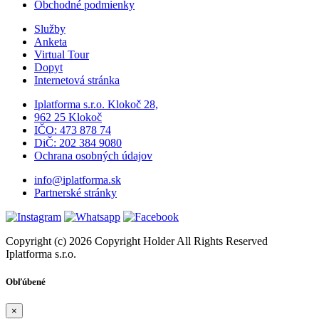
Obchodné podmienky
Služby
Anketa
Virtual Tour
Dopyt
Internetová stránka
Iplatforma s.r.o. Klokoč 28,
962 25 Klokoč
IČO: 473 878 74
DiČ: 202 384 9080
Ochrana osobných údajov
info@iplatforma.sk
Partnerské stránky
Copyright (c) 2026 Copyright Holder All Rights Reserved
Iplatforma s.r.o.
Obľúbené
×