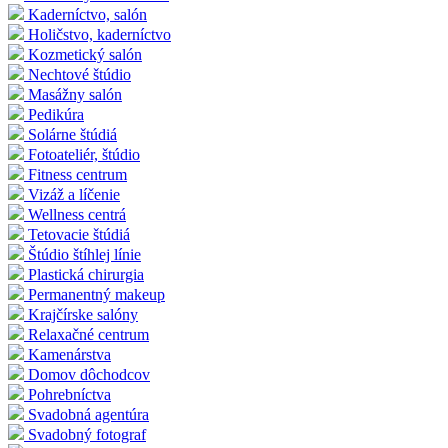
Kaderníctvo, salón
Holičstvo, kaderníctvo
Kozmetický salón
Nechtové štúdio
Masážny salón
Pedikúra
Solárne štúdiá
Fotoateliér, štúdio
Fitness centrum
Vizáž a líčenie
Wellness centrá
Tetovacie štúdiá
Štúdio štíhlej línie
Plastická chirurgia
Permanentný makeup
Krajčírske salóny
Relaxačné centrum
Kamenárstva
Domov dôchodcov
Pohrebníctva
Svadobná agentúra
Svadobný fotograf