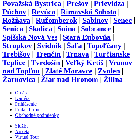
Považská Bystrica
|
Prešov
|
Prievidza
|
Púchov
|
Revúca
|
Rimavská Sobota
|
Rožňava
|
Ružomberok
|
Sabinov
|
Senec
|
Senica
|
Skalica
|
Snina
|
Sobrance
|
Spišská Nová Ves
|
Stará Ľubovňa
|
Stropkov
|
Svidník
|
Šaľa
|
Topoľčany
|
Trebišov
|
Trenčín
|
Trnava
|
Turčianske
Teplice
|
Tvrdošín
|
Veľký Krtíš
|
Vranov
nad Topľou
|
Zlaté Moravce
|
Zvolen
|
Žarnovica
|
Žiar nad Hronom
|
Žilina
O nás
Kariéra
Prihlásenie
Pridať firmu
Obchodné podmienky
Služby
Anketa
Virtual Tour