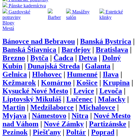
Pánske kaderníctva
Gazdovské
Masážny
Estetické
potraviny
Barber
salón
klinky
Blogy
Mestá
Bánovce nad Bebravou
|
Banská Bystrica
|
Banská Štiavnica
|
Bardejov
|
Bratislava
|
Brezno
|
Bytča
|
Čadca
|
Detva
|
Dolný
Kubín
|
Dunajská Streda
|
Galanta
|
Gelnica
|
Hlohovec
|
Humenné
|
Ilava
|
Kežmarok
|
Komárno
|
Košice
|
Krupina
|
Kysucké Nové Mesto
|
Levice
|
Levoča
|
Liptovský Mikuláš
|
Lučenec
|
Malacky
|
Martin
|
Medzilaborce
|
Michalovce
|
Myjava
|
Námestovo
|
Nitra
|
Nové Mesto
nad Váhom
|
Nové Zámky
|
Partizánske
|
Pezinok
|
Piešťany
|
Poltár
|
Poprad
|