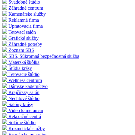
Svadobné štúdio
Záhradné centrum
Kamenárske služby
Reklamná firma
Upratovacia firma
Tetovací salón
Grafické služby
Záhradné potreby
Zoznam SBS
SBS, Súkromná bezpečnostná služba
Materská škôlka
Štúdia krásy
Tetovacie štúdio
Wellness centrum
Dámske kaderníctvo
Krajčírsky salón
Nechtové štúdio
Salóny krásy
Video kameraman
Relaxačné centrá
Solárne štúdio
Kozmetické služby
Farmárske potraviny